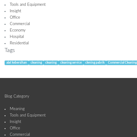
Tools and Equipment
Insight
Office
Commercial
Economy
Hospital
Residential
Tags
alat kebersihan
cleaning
cleaning
cleaning service
clening pabrik
Commercial Cleaning
Blog Category
Meaning
Tools and Equipment
Insight
Office
Commercial