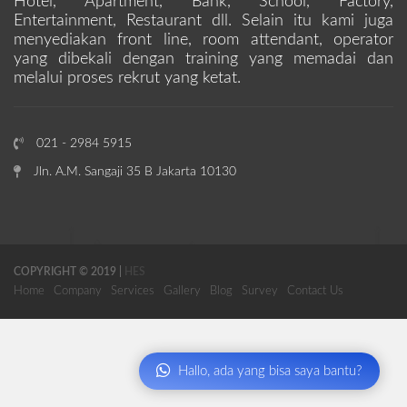
Hotel, Apartment, Bank, School, Factory,
Entertainment, Restaurant dll. Selain itu kami juga
menyediakan front line, room attendant, operator
yang dibekali dengan training yang memadai dan
melalui proses rekrut yang ketat.
021 - 2984 5915
Jln. A.M. Sangaji 35 B Jakarta 10130
COPYRIGHT © 2019 |
HES
Home
Company
Services
Gallery
Blog
Survey
Contact Us
Hallo, ada yang bisa saya bantu?