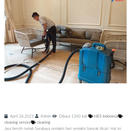
Strategi Memilih Jasa Bersih Rumah
Surabaya
April 26,2021
Admin
Dibaca 1260 kali
HES Indonesia
cleaning service
cleaning
Jasa bersih rumah Surabaya semakin hari semakin banyak dicari. Hal ini