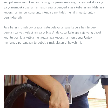
sempat membersihkannya. Tenang, di jaman sekarang banyak sekali orang
yang membuka usaha. Termasuk usaha penyedia jasa kebersihan. Nah jasa
kebersihan ini berguna untuk Anda yang tidak memiliki waktu untuk
bersih-bersih.
Jasa bersih rumah Jogja salah satu pelayanan jasa kebersihan terbaik
dengan banyak kelebihan yang bisa Anda coba. Lalu apa saja yang dapat
keuntungan kita ketika menyewa jasa kebersihan tersebut? Untuk
menjawab pertanyaan tersebut, simak ulasan di bawah ini.
Keuntungan Menggunakan Jasa Bersih
Rumah Jogja