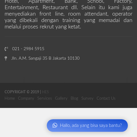
Hotel, Apartment, Bank, School, Factory,
Entertainment, Restaurant dll. Selain itu kami juga
menyediakan front line, room attendant, operator
yang dibekali dengan training yang memadai dan
melalui proses rekrut yang ketat.
021 - 2984 5915
Jln. A.M. Sangaji 35 B Jakarta 10130
COPYRIGHT © 2019 |
HES
Home
Company
Services
Gallery
Blog
Survey
Contact Us
Hallo, ada yang bisa saya bantu?