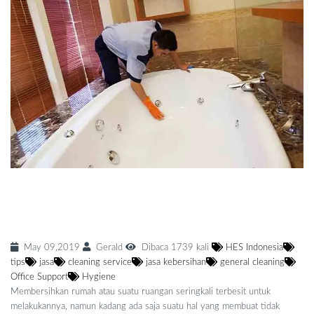
Tidak Sempat Membersihkan Rumah?
Hubungi Jasa Bersih Rumah Jogja Terbaik!
May 09,2019
Gerald
Dibaca 1739 kali
HES Indonesia
tips
jasa
cleaning service
jasa kebersihan
general cleaning
Office Support
Hygiene
Membersihkan rumah atau suatu ruangan seringkali terbesit untuk
melakukannya, namun kadang ada saja suatu hal yang membuat tidak