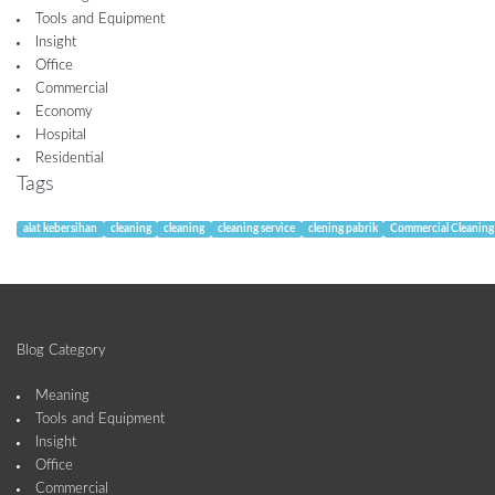
Tools and Equipment
Insight
Office
Commercial
Economy
Hospital
Residential
Tags
alat kebersihan
cleaning
cleaning
cleaning service
clening pabrik
Commercial Cleaning
Blog Category
Meaning
Tools and Equipment
Insight
Office
Commercial