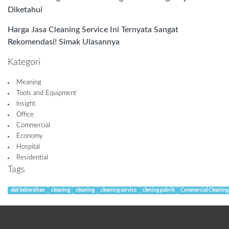
Diketahui
Harga Jasa Cleaning Service Ini Ternyata Sangat
Rekomendasi! Simak Ulasannya
Kategori
Meaning
Tools and Equipment
Insight
Office
Commercial
Economy
Hospital
Residential
Tags
alat kebersihan
cleaning
cleaning
cleaning service
clening pabrik
Commercial Cleaning