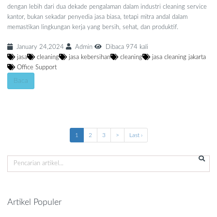
dengan lebih dari dua dekade pengalaman dalam industri cleaning service
kantor, bukan sekadar penyedia jasa biasa, tetapi mitra andal dalam
memastikan lingkungan kerja yang bersih, sehat, dan produktif.
January 24,2024
Admin
Dibaca 974 kali
jasa
cleaning
jasa kebersihan
cleaning
jasa cleaning jakarta
Office Support
Baca
1
2
3
>
Last ›
Artikel Populer