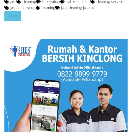
jasa
cleaning
kebersihan
alat kebersihan
cleaning service
jasa kebersihan
cleaning
jasa cleaning jakarta
Baca