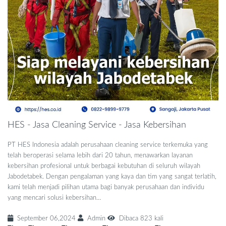
HES - Jasa Cleaning Service - Jasa Kebersihan
PT HES Indonesia adalah perusahaan cleaning service terkemuka yang
telah beroperasi selama lebih dari 20 tahun, menawarkan layanan
kebersihan profesional untuk berbagai kebutuhan di seluruh wilayah
Jabodetabek. Dengan pengalaman yang kaya dan tim yang sangat terlatih,
kami telah menjadi pilihan utama bagi banyak perusahaan dan individu
yang mencari solusi kebersihan…
September 06,2024
Admin
Dibaca 823 kali