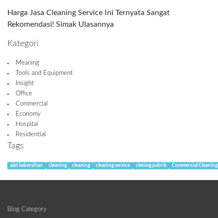
Harga Jasa Cleaning Service Ini Ternyata Sangat
Rekomendasi! Simak Ulasannya
Kategori
Meaning
Tools and Equipment
Insight
Office
Commercial
Economy
Hospital
Residential
Tags
alat kebersihan
cleaning
cleaning
cleaning service
clening pabrik
Commercial Cleaning
Blog Category