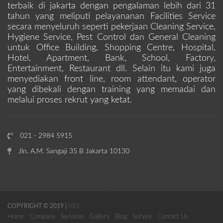
terbaik di jakarta dengan pengalaman lebih dari 31
tahun yang meliputi pelayananan Facilities Service
secara menyeluruh seperti pekerjaan Cleaning Service,
Hygiene Service, Pest Control dan General Cleaning
untuk Office Building, Shopping Centre, Hospital,
Hotel, Apartment, Bank, School, Factory,
Entertainment, Restaurant dll. Selain itu kami juga
menyediakan front line, room attendant, operator
yang dibekali dengan training yang memadai dan
melalui proses rekrut yang ketat.
021 - 2984 5915
Jln. A.M. Sangaji 35 B Jakarta 10130
COPYRIGHT © 2019 |
HES
Home
Company
Services
Gallery
Blog
Survey
Contact Us