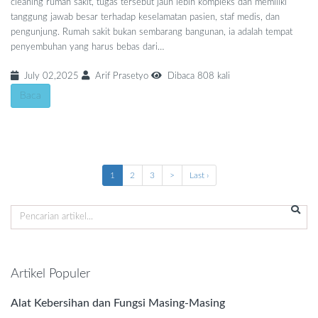
cleaning rumah sakit, tugas tersebut jauh lebih kompleks dan memiliki
tanggung jawab besar terhadap keselamatan pasien, staf medis, dan
pengunjung. Rumah sakit bukan sembarang bangunan, ia adalah tempat
penyembuhan yang harus bebas dari…
July 02,2025
Arif Prasetyo
Dibaca 808 kali
Baca
1
2
3
>
Last ›
Artikel Populer
Alat Kebersihan dan Fungsi Masing-Masing