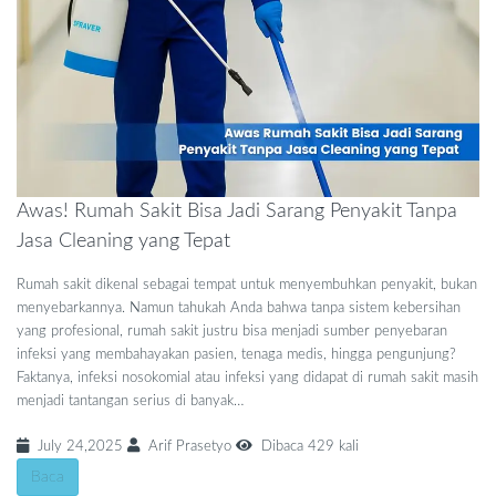
Awas! Rumah Sakit Bisa Jadi Sarang Penyakit Tanpa
Jasa Cleaning yang Tepat
Rumah sakit dikenal sebagai tempat untuk menyembuhkan penyakit, bukan
menyebarkannya. Namun tahukah Anda bahwa tanpa sistem kebersihan
yang profesional, rumah sakit justru bisa menjadi sumber penyebaran
infeksi yang membahayakan pasien, tenaga medis, hingga pengunjung?
Faktanya, infeksi nosokomial atau infeksi yang didapat di rumah sakit masih
menjadi tantangan serius di banyak…
July 24,2025
Arif Prasetyo
Dibaca 429 kali
Baca