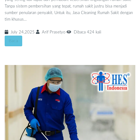
Tanpa sistem pembersihan yang tepat, rumah sakit justru bisa menjadi
sumber penularan penyakit. Untuk itu, Jasa Cleaning Rumah Sakit dengan
tim khusus…
July 24,2025
Arif Prasetyo
Dibaca 424 kali
Baca