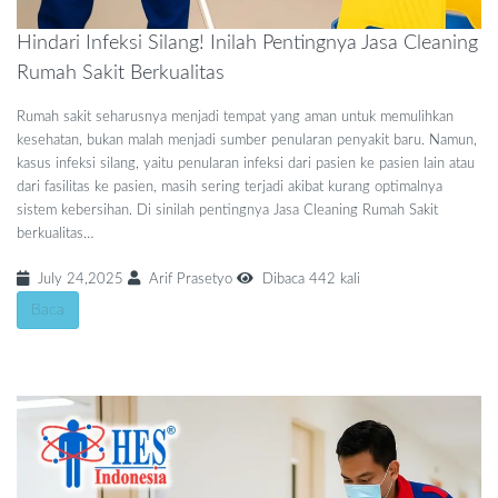
Hindari Infeksi Silang! Inilah Pentingnya Jasa Cleaning
Rumah Sakit Berkualitas
Rumah sakit seharusnya menjadi tempat yang aman untuk memulihkan
kesehatan, bukan malah menjadi sumber penularan penyakit baru. Namun,
kasus infeksi silang, yaitu penularan infeksi dari pasien ke pasien lain atau
dari fasilitas ke pasien, masih sering terjadi akibat kurang optimalnya
sistem kebersihan. Di sinilah pentingnya Jasa Cleaning Rumah Sakit
berkualitas…
July 24,2025
Arif Prasetyo
Dibaca 442 kali
Baca