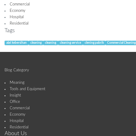
Commercial
Economy
Hospital
Residential
Tags
alat kebersihan
cleaning
cleaning
cleaning service
clening pabrik
Commercial Cleaning
Blog Category
Meaning
Tools and Equipment
Insight
Office
Commercial
Economy
Hospital
Residential
About Us