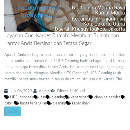
Layanan Cuci Karpet Rumah: Membuat Rumah dan
Kantor Anda Bersinar dan Terasa Segar
Apakah Anda sedang mencari jasa cuci karpet yang handal dan berkualitas
untuk kantor atau rumah Anda? HES Cleaning hadir sebagai solusi terbaik
untuk menjaga kebersihan karpet Anda dan menciptakan lingkungan yang
bersih dan sehat. Mengapa Memilih HES Cleaning? HES Cleaning telah
memiliki pengalaman bertahun-tahun dalam industri jasa cuci karpet. Tim…
July 06,2023
Admin
Dibaca 1140 kali
HES Indonesia
jasa
cleaning
kebersihan
cleaning service
pabrik
harga terjangkau
cleaning
kebersihan
Baca