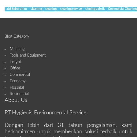
alat kebersihan
cleaning
cleaning
cleaning service
clening pabrik
Commercial Cleaning
Blog Category
Meaning
Tools and Equipment
Insight
Office
Commercial
Economy
Hospital
Residential
About Us
PT Hygienis Environmental Service
Dengan lebih dari 31 tahun pengalaman, kami
berkomitmen untuk memberikan solusi terbaik untuk