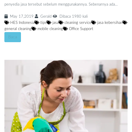
penyedia jasa tersebut sebelum menggunakannya. Sebenarnya ada…
May 17,2019
Gerald
Dibaca 1980 kali
HES Indonesia
tips
jasa
cleaning service
jasa kebersihan
general cleaning
mobile cleaning
Office Support
Baca