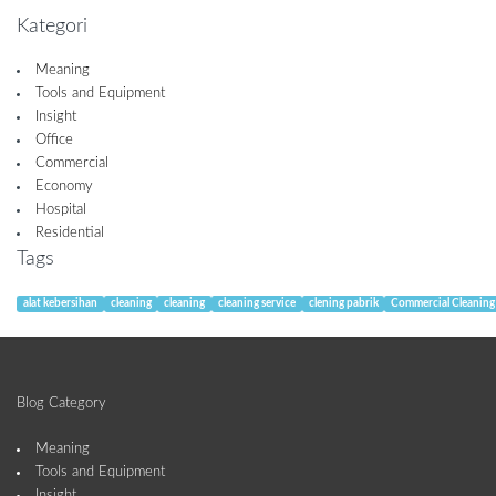
Kategori
Meaning
Tools and Equipment
Insight
Office
Commercial
Economy
Hospital
Residential
Tags
alat kebersihan
cleaning
cleaning
cleaning service
clening pabrik
Commercial Cleaning
Blog Category
Meaning
Tools and Equipment
Insight