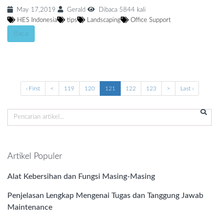
May 17,2019
Gerald
Dibaca 5844 kali
HES Indonesia
tips
Landscaping
Office Support
Baca
‹ First
<
119
120
121
122
123
>
Last ›
Artikel Populer
Alat Kebersihan dan Fungsi Masing-Masing
Penjelasan Lengkap Mengenai Tugas dan Tanggung Jawab
Maintenance