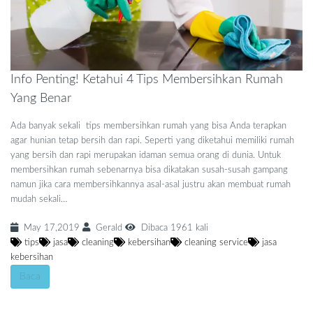
Info Penting! Ketahui 4 Tips Membersihkan Rumah
Yang Benar
Ada banyak sekali tips membersihkan rumah yang bisa Anda terapkan
agar hunian tetap bersih dan rapi. Seperti yang diketahui memiliki rumah
yang bersih dan rapi merupakan idaman semua orang di dunia. Untuk
membersihkan rumah sebenarnya bisa dikatakan susah-susah gampang
namun jika cara membersihkannya asal-asal justru akan membuat rumah
mudah sekali…
May 17,2019
Gerald
Dibaca 1961 kali
tips
jasa
cleaning
kebersihan
cleaning service
jasa
kebersihan
Baca