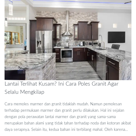
Lantai Terlihat Kusam? Ini Cara Poles Granit Agar
Selalu Mengkilap
Cara memoles marmer dan granit tidaklah mudah. Namun pemolesan
terhadap permukaan marmer dan granit perlu dilakukan. Hal ini sejalan
dengan pola perawatan lantai marmer dan granit yang sama-sama
merupakan bahan alami yang tidak tahan terhadap noda dan kotoran akibat
daya serapnya. Selain itu, kedua bahan ini terbilang mahal. Oleh karena…