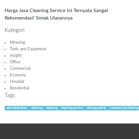
Harga Jasa Cleaning Service Ini Ternyata Sangat
Rekomendasi! Simak Ulasannya
Kategori
Meaning
Tools and Equipment
Insight
Office
Commercial
Economy
Hospital
Residential
Tags
alat kebersihan
cleaning
cleaning
cleaning service
clening pabrik
Commercial Cleaning