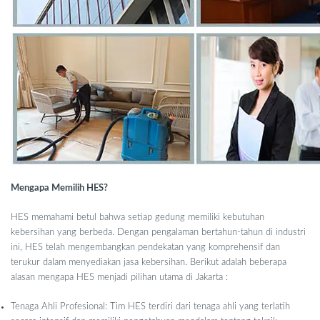
Mengapa Memilih HES?
HES memahami betul bahwa setiap gedung memiliki kebutuhan
kebersihan yang berbeda. Dengan pengalaman bertahun-tahun di industri
ini, HES telah mengembangkan pendekatan yang komprehensif dan
terukur dalam menyediakan jasa kebersihan. Berikut adalah beberapa
alasan mengapa HES menjadi pilihan utama di Jakarta :
Tenaga Ahli Profesional: Tim HES terdiri dari tenaga ahli yang terlatih