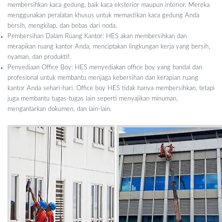
membersihkan kaca gedung, baik kaca eksterior maupun interior. Mereka
menggunakan peralatan khusus untuk memastikan kaca gedung Anda
bersih, mengkilap, dan bebas dari noda.
Pembersihan Dalam Ruang Kantor: HES akan membersihkan dan
merapikan ruang kantor Anda, menciptakan lingkungan kerja yang bersih,
nyaman, dan produktif.
Penyediaan Office Boy: HES menyediakan office boy yang handal dan
profesional untuk membantu menjaga kebersihan dan kerapian ruang
kantor Anda sehari-hari. Office boy HES tidak hanya membersihkan, tetapi
juga membantu tugas-tugas lain seperti menyajikan minuman,
mengantarkan dokumen, dan lain-lain.