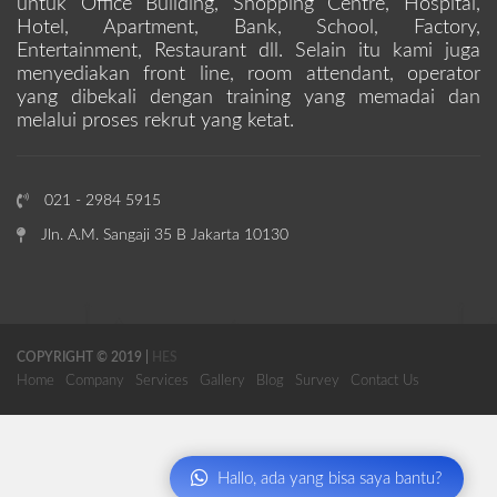
untuk Office Building, Shopping Centre, Hospital,
Hotel, Apartment, Bank, School, Factory,
Entertainment, Restaurant dll. Selain itu kami juga
menyediakan front line, room attendant, operator
yang dibekali dengan training yang memadai dan
melalui proses rekrut yang ketat.
021 - 2984 5915
Jln. A.M. Sangaji 35 B Jakarta 10130
COPYRIGHT © 2019 |
HES
Home
Company
Services
Gallery
Blog
Survey
Contact Us
Hallo, ada yang bisa saya bantu?