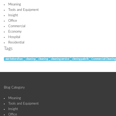
Meaning
Tools and Equipment
Insight
Office
Commercial
Economy
Hospital
Residential
Tags
alat kebersihan
cleaning
cleaning
cleaning service
clening pabrik
Commercial Cleaning
Blog Category
Meaning
Tools and Equipment
Insight
Office