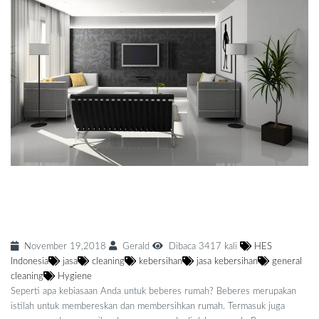
Mengenal Seni Beberes Rumah "Konmari"
yang Menyenangkan
November 19,2018
Gerald
Dibaca 3417 kali
HES
Indonesia
jasa
cleaning
kebersihan
jasa kebersihan
general
cleaning
Hygiene
Seperti apa kebiasaan Anda untuk beberes rumah? Beberes merupakan
istilah untuk membereskan dan membersihkan rumah. Termasuk juga