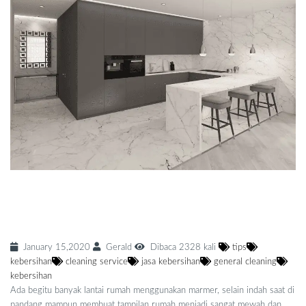
Jasa Membersihkan Lantai Marmer Dan
Berikut Tips Membersihkannya
January 15,2020
Gerald
Dibaca 2328 kali
tips
kebersihan
cleaning service
jasa kebersihan
general cleaning
kebersihan
Ada begitu banyak lantai rumah menggunakan marmer, selain indah saat di
pandang mampun membuat tampilan rumah menjadi sangat mewah dan