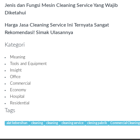
Jenis dan Fungsi Mesin Cleaning Service Yang Wajib
Diketahui
Harga Jasa Cleaning Service Ini Ternyata Sangat
Rekomendasi! Simak Ulasannya
Kategori
Meaning
Tools and Equipment
Insight
Office
Commercial
Economy
Hospital
Residential
Tags
alat kebersihan
cleaning
cleaning
cleaning service
clening pabrik
Commercial Cleaning