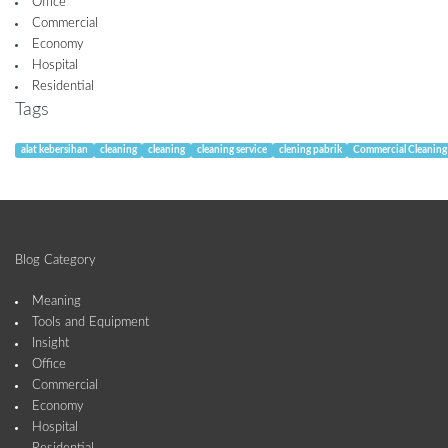
Office
Commercial
Economy
Hospital
Residential
Tags
alat kebersihan
cleaning
cleaning
cleaning service
clening pabrik
Commercial Cleaning
Blog Category
Meaning
Tools and Equipment
Insight
Office
Commercial
Economy
Hospital