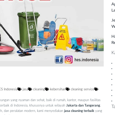
A
L
J
W
H
R
K
di Indonesia - Jakarta - Tangerang
S Indonesia
jasa
cleaning
kebersihan
cleaning service
ngan yang nyaman dan sehat, baik di rumah, kantor, maupun fasilitas
terbaik di Indonesia, khususnya untuk wilayah
Jakarta dan Tangerang
.
T
ih, dan peralatan modern, kami menyediakan
jasa cleaning terbaik
yang