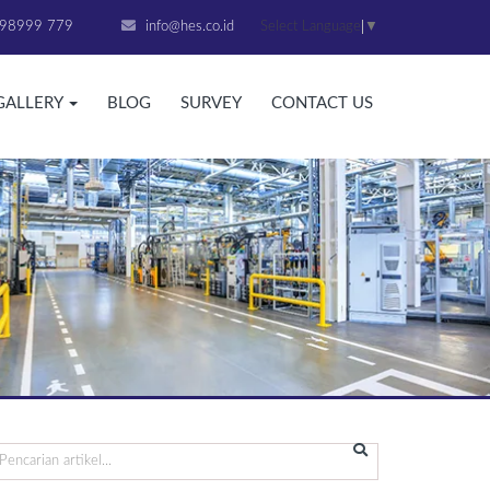
Select Language
▼
98999 779
info@hes.co.id
GALLERY
BLOG
SURVEY
CONTACT US