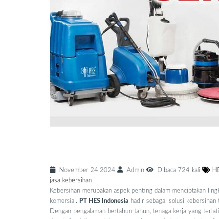
HES Jasa Cleaning Terbaik 
November 24,2024
Admin
Dibaca 724 kali
HE
jasa kebersihan
Kebersihan merupakan aspek penting dalam menciptakan lingku
komersial.
PT HES Indonesia
hadir sebagai solusi kebersihan 
Dengan pengalaman bertahun-tahun, tenaga kerja yang terlat