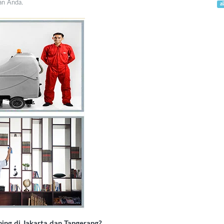
an Anda.
a
ing di Jakarta dan Tangerang?