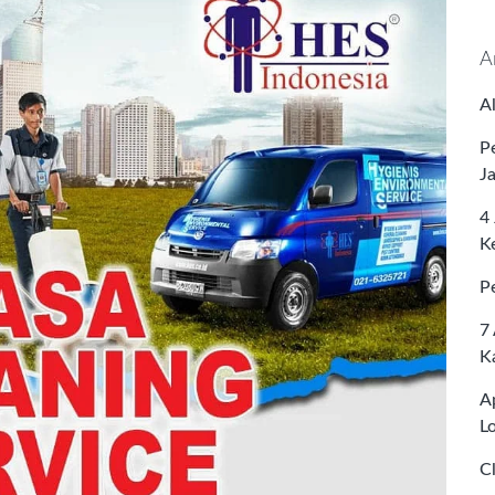
A
A
P
J
4
K
P
7
K
A
L
C