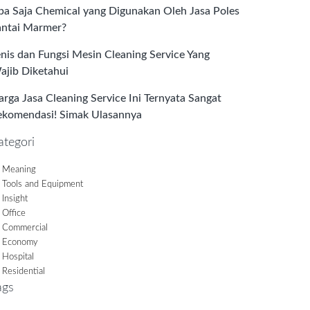
pa Saja Chemical yang Digunakan Oleh Jasa Poles
antai Marmer?
enis dan Fungsi Mesin Cleaning Service Yang
ajib Diketahui
arga Jasa Cleaning Service Ini Ternyata Sangat
ekomendasi! Simak Ulasannya
ategori
Meaning
Tools and Equipment
Insight
Office
Commercial
Economy
Hospital
Residential
ags