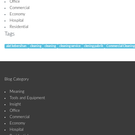
Office
Commercial
Economy
Hospital
Residential
Tags
alat kebersihan
cleaning
cleaning
cleaning service
clening pabrik
Commercial Cleaning
Blog Category
Meaning
Tools and Equipment
Insight
Office
Commercial
Economy
Hospital