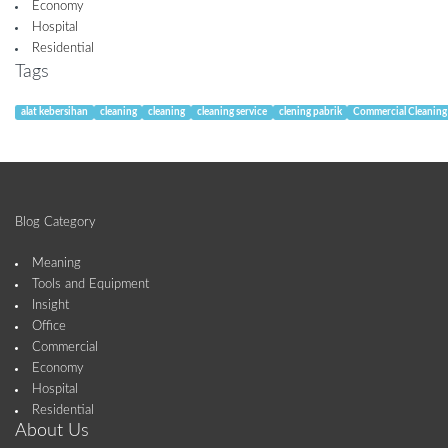
Economy
Hospital
Residential
Tags
alat kebersihan
cleaning
cleaning
cleaning service
clening pabrik
Commercial Cleaning
Blog Category
Meaning
Tools and Equipment
Insight
Office
Commercial
Economy
Hospital
Residential
About Us