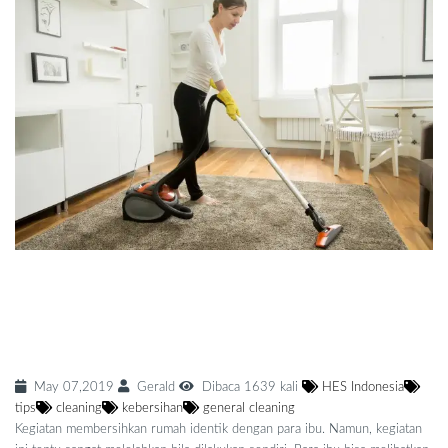
Buat Para Ibu yang Sibuk, Ini Cara Mudah
Bersih Rumah Tanpa Memakan Banyak
Waktu
May 07,2019
Gerald
Dibaca 1639 kali
HES Indonesia
tips
cleaning
kebersihan
general cleaning
Kegiatan membersihkan rumah identik dengan para ibu. Namun, kegiatan