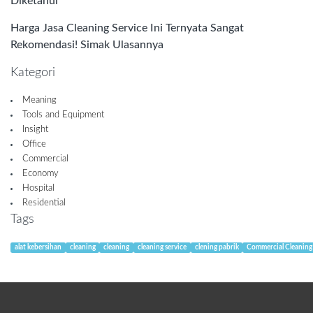
Diketahui
Harga Jasa Cleaning Service Ini Ternyata Sangat
Rekomendasi! Simak Ulasannya
Kategori
Meaning
Tools and Equipment
Insight
Office
Commercial
Economy
Hospital
Residential
Tags
alat kebersihan
cleaning
cleaning
cleaning service
clening pabrik
Commercial Cleaning