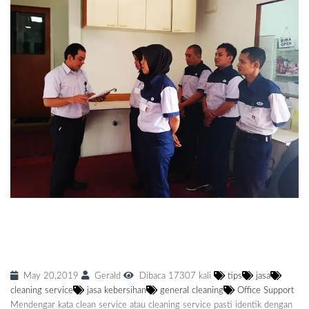
Apasih Bedanya Clean Service dengan
Office Boy? Lalu Apa Manfaatnya?
May 20,2019
Gerald
Dibaca 17307 kali
tips
jasa
cleaning service
jasa kebersihan
general cleaning
Office Support
Mendengar kata clean service atau cleaning service pasti identik dengan