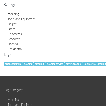
Kategori
Meaning
Tools and Equipment
Insight
Office
Commercial
Economy
Hospital
Residential
Tags
alat kebersihan
cleaning
cleaning
cleaning service
clening pabrik
Commercial Cleaning
Blog Category
Meaning
Tools and Equipment