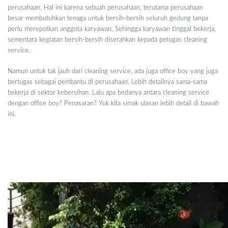
perusahaan. Hal ini karena sebuah perusahaan, terutama perusahaan
besar membutuhkan tenaga untuk bersih-bersih seluruh gedung tanpa
perlu merepotkan anggota karyawan. Sehingga karyawan tinggal bekerja,
sementara kegiatan bersih-bersih diserahkan kepada petugas cleaning
service.
Namun untuk tak jauh dari cleaning service, ada juga office boy yang juga
bertugas sebagai pembantu di perusahaan. Lebih detailnya sama-sama
bekerja di sektor kebersihan. Lalu apa bedanya antara cleaning service
dengan office boy? Penasaran? Yuk kita simak ulasan lebih detail di bawah
ini.
Perbedaan Clean Service dengan Office
Boy