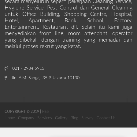
secara menyeluruh seperti pekerjaan Cleaning Service,
Hygiene Service, Pest Control dan General Cleaning
untuk Office Building, Shopping Centre, Hospital,
Hotel, Apartment, Bank, School, Factory,
Entertainment, Restaurant dll. Selain itu kami juga
menyediakan front line, room attendant, operator
yang dibekali dengan training yang memadai dan
melalui proses rekrut yang ketat.
021 - 2984 5915
Jln. A.M. Sangaji 35 B Jakarta 10130
COPYRIGHT © 2019 |
HES
Home
Company
Services
Gallery
Blog
Survey
Contact Us