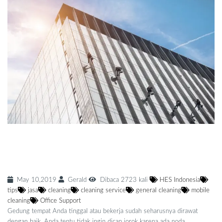
6 Tips Mudah Mencari Jasa Membersihkan
Kaca Gedung Profesional
May 10,2019
Gerald
Dibaca 2723 kali
HES Indonesia
tips
jasa
cleaning
cleaning service
general cleaning
mobile
cleaning
Office Support
Gedung tempat Anda tinggal atau bekerja sudah seharusnya dirawat
dengan baik. Anda tentu tidak ingin dicap jorok karena ada noda