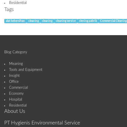
Residential
Tags
alat kebersihan
cleaning
cleaning
cleaning service
clening pabrik
Commercial Cleaning
Blog Category
Meaning
Tools and Equipment
Insight
Office
Commercial
Economy
Hospital
Residential
About Us
PT Hygienis Environmental Service