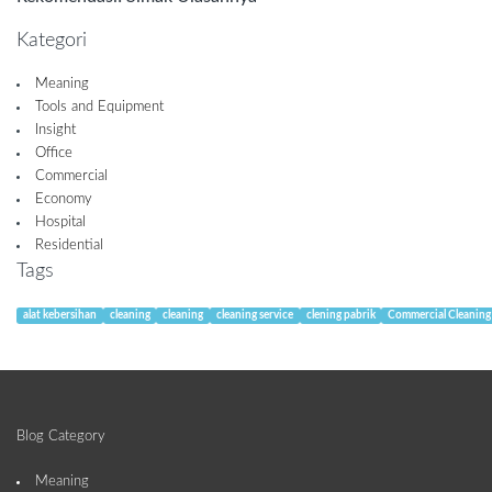
Kategori
Meaning
Tools and Equipment
Insight
Office
Commercial
Economy
Hospital
Residential
Tags
alat kebersihan
cleaning
cleaning
cleaning service
clening pabrik
Commercial Cleaning
Blog Category
Meaning