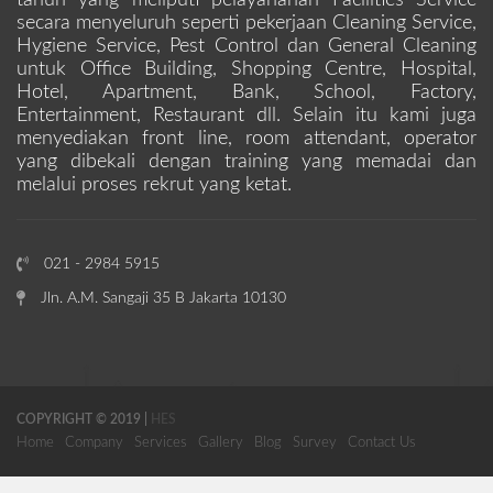
secara menyeluruh seperti pekerjaan Cleaning Service,
Hygiene Service, Pest Control dan General Cleaning
untuk Office Building, Shopping Centre, Hospital,
Hotel, Apartment, Bank, School, Factory,
Entertainment, Restaurant dll. Selain itu kami juga
menyediakan front line, room attendant, operator
yang dibekali dengan training yang memadai dan
melalui proses rekrut yang ketat.
021 - 2984 5915
Jln. A.M. Sangaji 35 B Jakarta 10130
COPYRIGHT © 2019 |
HES
Home
Company
Services
Gallery
Blog
Survey
Contact Us