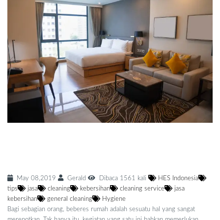
5 Trik Beberes Rumah, Ayo Simak Agar Bisa
Rapikan Hunian dengan Lebih Mudah
May 08,2019
Gerald
Dibaca 1561 kali
HES Indonesia
tips
jasa
cleaning
kebersihan
cleaning service
jasa
kebersihan
general cleaning
Hygiene
Bagi sebagian orang, beberes rumah adalah sesuatu hal yang sangat
merepotkan. Tak hanya itu, kegiatan yang satu ini bahkan memerlukan