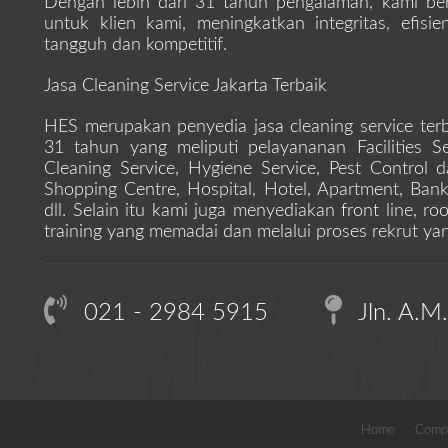
Dengan lebih dari 31 tahun pengalaman, kami be
untuk klien kami, meningkatkan integritas, efis
tangguh dan kompetitif.
Jasa Cleaning Service Jakarta Terbaik
HES merupakan penyedia jasa cleaning service terb
31 tahun yang meliputi pelayananan Facilities S
Cleaning Service, Hygiene Service, Pest Control d
Shopping Centre, Hospital, Hotel, Apartment, Bank,
dll. Selain itu kami juga menyediakan front line, r
training yang memadai dan melalui proses rekrut yan
021 - 2984 5915
Jln. A.M
Home
Comp