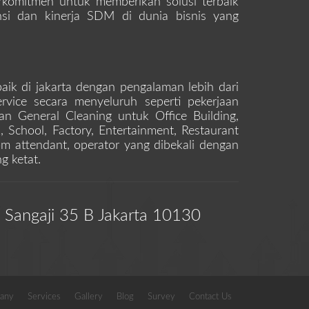
rkomitmen untuk memberikan solusi terbaik
iensi dan kinerja SDM di dunia bisnis yang
aik di jakarta dengan pengalaman lebih dari
ervice secara menyeluruh seperti pekerjaan
an General Cleaning untuk Office Building,
 School, Factory, Entertainment, Restaurant
oom attendant, operator yang dibekali dengan
g ketat.
. Sangaji 35 B Jakarta 10130
any
Services
Gallery
Blog
Survey
Contact Us