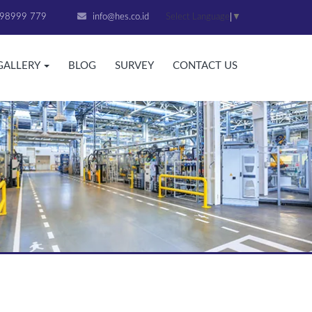
Select Language
▼
98999 779
info@hes.co.id
GALLERY
BLOG
SURVEY
CONTACT US